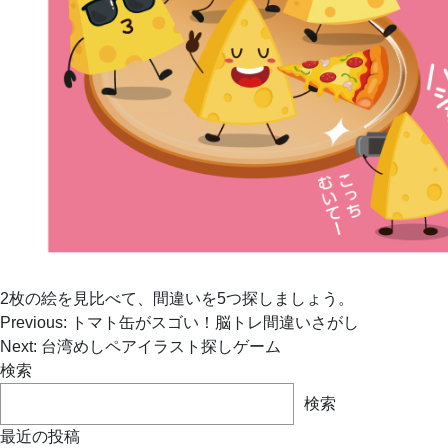
2枚の絵を見比べて、間違いを5つ探しましょう。
投
Previous:
トマト缶がスゴい！脳トレ間違いさがし
稿
Next:
台湾めしペアイラスト探しゲーム
ナ
検索
ビ
検索
ゲ
最近の投稿
ー