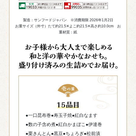
製造：サンフードジャパン ※消費期限 2026年1月2日
お重サイズ（外寸）たて約21.5✕よこ約21.5✕高さ約10.0cm お
重材質：紙
●一口昆布巻
●寿玉子焼
●紅白なます
●数の子含め煮
●紅白かまぼこ
●伊達巻
●栗きんとん
●黒豆
●ちょろぎ
●松前漬