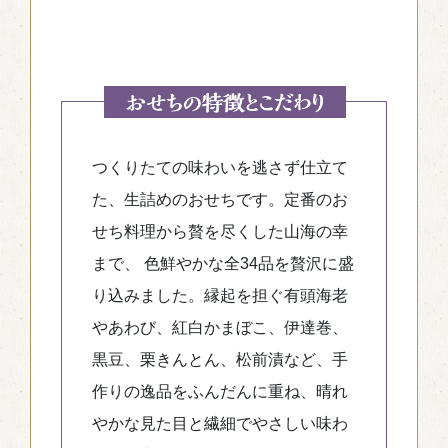
つくりたての味わいを逃さず仕立て
た、生詰めのおせちです。定番のお
せち料理から贅を尽くした山海の幸
まで、 色鮮やかな全34品を贅沢に盛
り込みました。縁起を担ぐ有頭海老
やあわび、紅白かまぼこ、伊達巻、
黒豆、栗きんとん、松前漬など、手
作りの逸品をふんだんに重ね、晴れ
やかな見た目と繊細でやさしい味わ