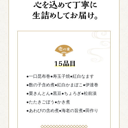
●一口昆布巻
●寿玉子焼
●紅白なます
●数の子含め煮
●紅白かまぼこ
●伊達巻
●栗きんとん
●黒豆
●ちょろぎ
●松前漬
●たたきごぼう
●かき煮
●あわびの含め煮
●海老の旨煮
●田作り