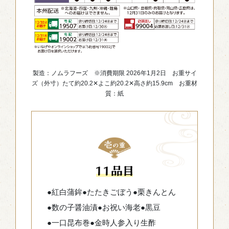
製造：ノムラフーズ ※消費期限 2026年1月2日 お重サイ
ズ（外寸）たて約20.2✕よこ約20.2✕高さ約15.9cm お重材
質：紙
●紅白蒲鉾
●たたきごぼう
●栗きんとん
●数の子醤油漬
●お祝い海老
●黒豆
●一口昆布巻
●金時人参入り生酢