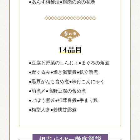
●あんず梅酢漬
●鶏肉の菜の花巻
●豆腐と野菜のしんじょ
●まぐろの角煮
●鰹くるみ
●焼き湯葉煮
●帆立旨煮
●黒豆がんも含め煮
●味付こんにゃく
●筍煮〆
●高野豆腐の含め煮
●ごぼう煮〆
●椎茸旨煮
●手まり麩
●梅型人参
●若桃甘露煮