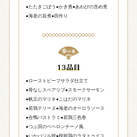
●たたきごぼう
●かき煮
●あわびの含め煮
●海老の旨煮
●田作り
●ローストビーフサラダ仕立て
●骨なしスペアリブ
●スモークサーモン
●帆立のマリネ
●こはだのマリネ
●若鶏テリーヌ
●海老のオーロラソース
●合鴨パストラミ
●若鶏三色巻
●つぶ貝のペペロンチーノ風
●いかバジル焼
●桜姫鶏のラタトゥイユ