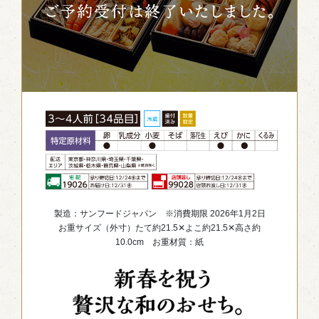
製造：サンフードジャパン ※消費期限 2026年1月2日
お重サイズ（外寸）たて約21.5✕よこ約21.5✕高さ約
10.0cm お重材質：紙