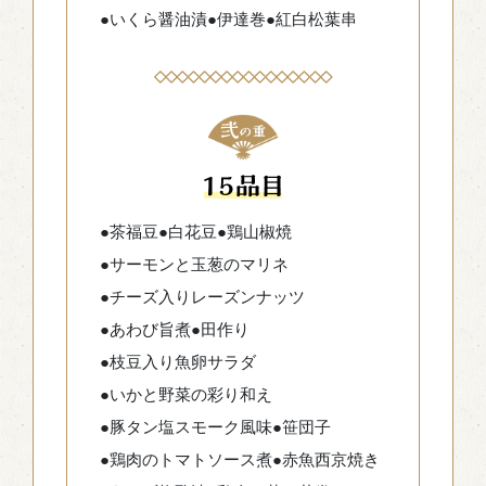
●いくら醤油漬
●伊達巻
●紅白松葉串
●茶福豆
●白花豆
●鶏山椒焼
●サーモンと玉葱のマリネ
●チーズ入りレーズンナッツ
●あわび旨煮
●田作り
●枝豆入り魚卵サラダ
●いかと野菜の彩り和え
●豚タン塩スモーク風味
●笹団子
●鶏肉のトマトソース煮
●赤魚西京焼き