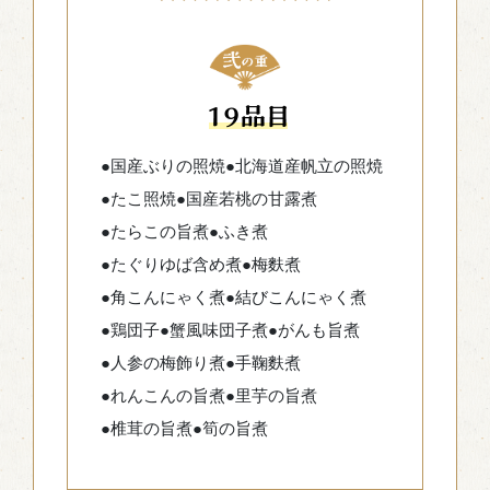
●国産ぶりの照焼
●北海道産帆立の照焼
●たこ照焼
●国産若桃の甘露煮
●たらこの旨煮
●ふき煮
●たぐりゆば含め煮
●梅麩煮
●角こんにゃく煮
●結びこんにゃく煮
●鶏団子
●蟹風味団子煮
●がんも旨煮
●人参の梅飾り煮
●手鞠麩煮
●れんこんの旨煮
●里芋の旨煮
●椎茸の旨煮
●筍の旨煮