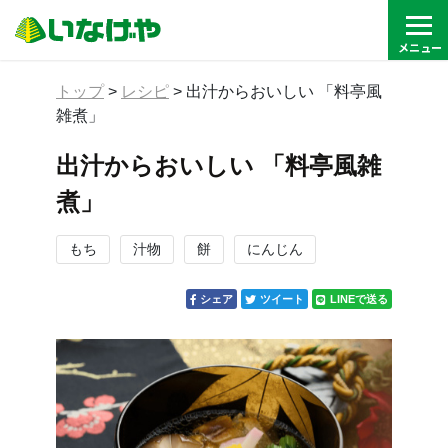
トップ
>
レシピ
>
出汁からおいしい 「料亭風
雑煮」
出汁からおいしい 「料亭風雑
煮」
もち
汁物
餅
にんじん
シェア
ツイート
LINEで送る