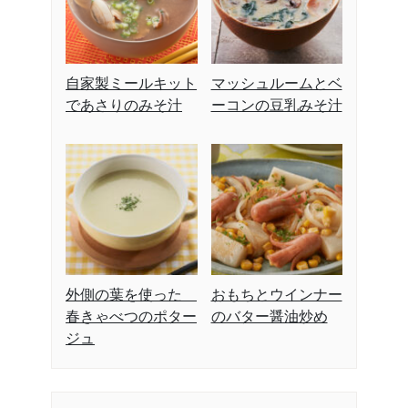
自家製ミールキット
マッシュルームとベ
であさりのみそ汁
ーコンの豆乳みそ汁
外側の葉を使った
おもちとウインナー
春きゃべつのポター
のバター醤油炒め
ジュ