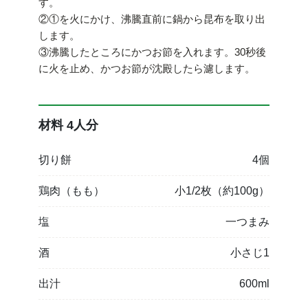
す。
②①を火にかけ、沸騰直前に鍋から昆布を取り出
します。
③沸騰したところにかつお節を入れます。30秒後
に火を止め、かつお節が沈殿したら濾します。
材料 4人分
切り餅
4個
鶏肉（もも）
小1/2枚（約100g）
塩
一つまみ
酒
小さじ1
出汁
600ml