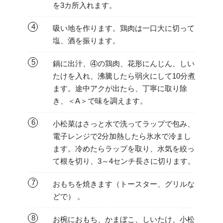
を3カ所入れます。
4
吸い地を作ります。鶏肉は一口大に切って
塩、酒を振ります。
5
鍋に出汁、④の鶏肉、花形にんじん、しい
たけを入れ、沸騰したら弱火にして10分煮
ます。途中アクが出たら、丁寧に取り除
き、＜A＞で味を調えます。
6
小松菜はさっと水で洗ってラップで包み、
電子レンジで2分加熱したら氷水で冷まし
ます。冷めたらラップを取り、水気を絞っ
て根を切り、3～4センチ長さに切ります。
7
おもちを焼きます（トースター、グリルな
どで） 。
8
お椀におもち、かまぼこ、しいたけ、小松