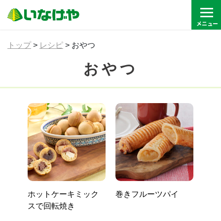
トップ
>
レシピ
>
おやつ
おやつ
ホットケーキミック
巻きフルーツパイ
スで回転焼き