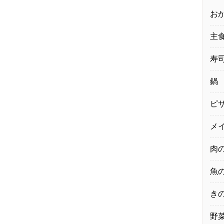
お
主
寿
鍋
ピ
メ
肉
魚
き
野