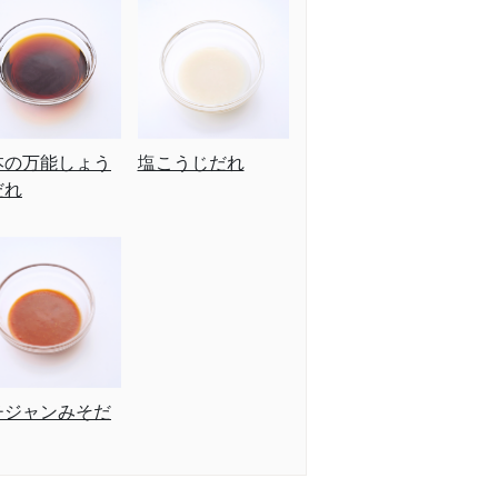
本の万能しょう
塩こうじだれ
だれ
チジャンみそだ