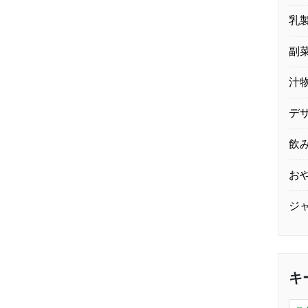
乳
副
汁
デ
飲
お
ジ
キ