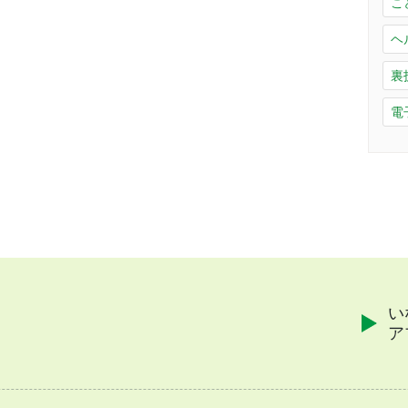
こ
ヘ
裏
電
い
ア