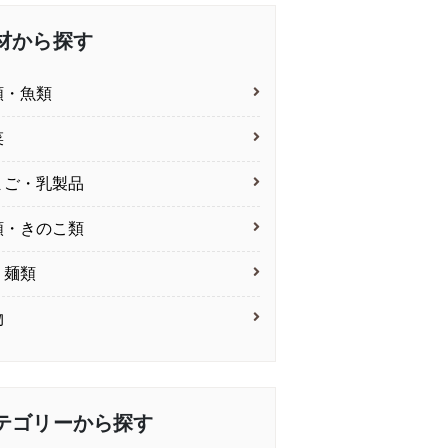
材から探す
類・魚類
菜
まご・乳製品
類・きのこ類
・麺類
物
テゴリーから探す