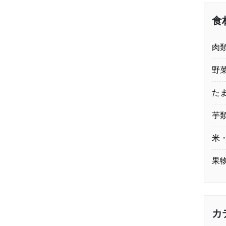
食
肉
野
た
芋
米
果
カ