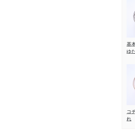
基
ゆ
コ
れ