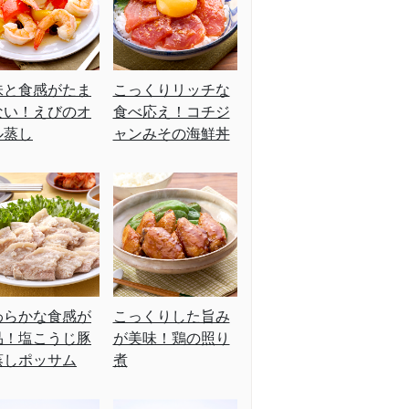
味と食感がたま
こっくりリッチな
ない！えびのオ
食べ応え！コチジ
ル蒸し
ャンみその海鮮丼
わらかな食感が
こっくりした旨み
品！塩こうじ豚
が美味！鶏の照り
蒸しポッサム
煮