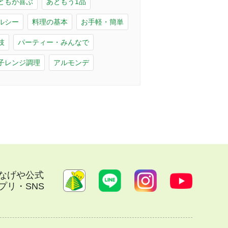
どもが喜ぶ
あともう1品
ルシー
料理の基本
お手軽・簡単
技
パーティー・みんなで
子レンジ調理
アルモンデ
なげや公式
プリ・SNS