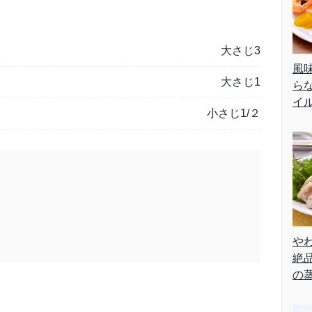
大さじ3
風
大さじ1
ら
イ
小さじ1/２
や
絶
の