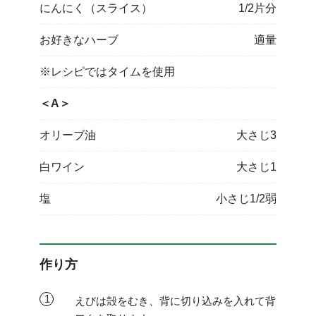
にんにく（スライス）
1/2片分
お好きなハーブ
適量
※レシピではタイムを使用
＜A＞
オリーブ油
大さじ3
白ワイン
大さじ1
塩
小さじ1/2弱
作り方
1
えびは殻をむき、背に切り込みを入れて背