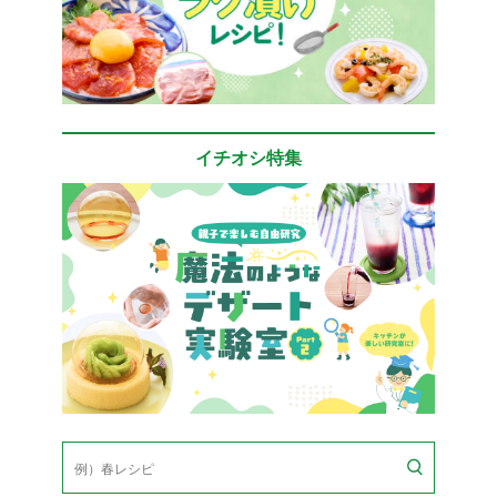
イチオシ特集
検
索