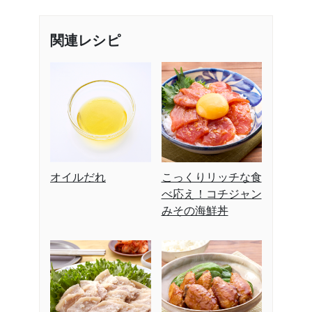
関連レシピ
オイルだれ
こっくりリッチな食
べ応え！コチジャン
みその海鮮丼