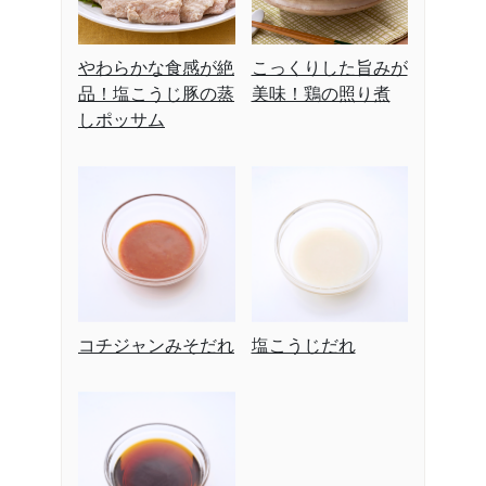
やわらかな食感が絶
こっくりした旨みが
品！塩こうじ豚の蒸
美味！鶏の照り煮
しポッサム
コチジャンみそだれ
塩こうじだれ