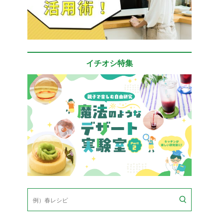
イチオシ特集
検
索