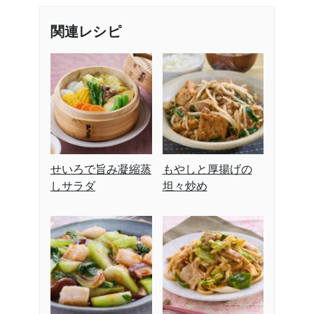
関連レシピ
せいろで旨み凝縮蒸
もやしと厚揚げの
しサラダ
坦々炒め