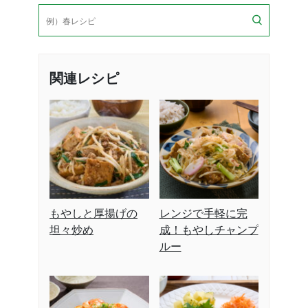
検
索
関連レシピ
もやしと厚揚げの
レンジで手軽に完
坦々炒め
成！もやしチャンプ
ルー