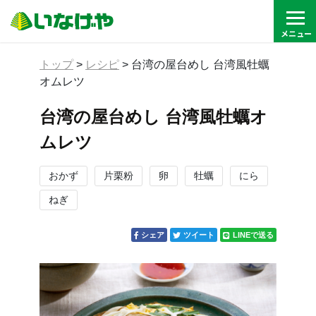
トップ
>
レシピ
>
台湾の屋台めし 台湾風牡蠣
オムレツ
台湾の屋台めし 台湾風牡蠣オ
ムレツ
おかず
片栗粉
卵
牡蠣
にら
ねぎ
シェア
ツイート
LINEで送る