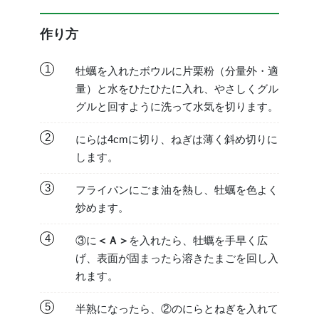
作り方
1
牡蠣を入れたボウルに片栗粉（分量外・適
量）と水をひたひたに入れ、やさしくグル
グルと回すように洗って水気を切ります。
2
にらは4cmに切り、ねぎは薄く斜め切りに
します。
3
フライパンにごま油を熱し、牡蠣を色よく
炒めます。
4
③に
＜Ａ＞
を入れたら、牡蠣を手早く広
げ、表面が固まったら溶きたまごを回し入
れます。
5
半熟になったら、②のにらとねぎを入れて