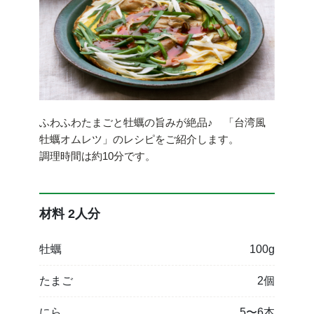
ふわふわたまごと牡蠣の旨みが絶品♪ 「台湾風
牡蠣オムレツ」のレシピをご紹介します。
調理時間は約10分です。
材料 2人分
牡蠣
100g
たまご
2個
にら
5〜6本