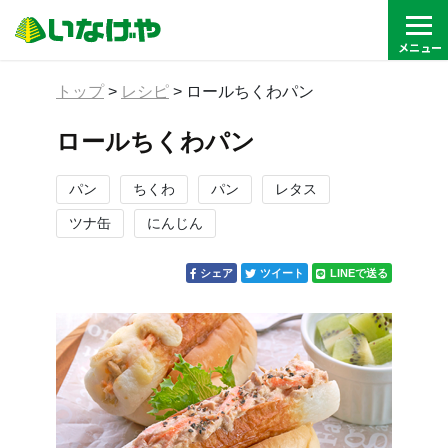
トップ
>
レシピ
>
ロールちくわパン
ロールちくわパン
パン
ちくわ
パン
レタス
ツナ缶
にんじん
シェア
ツイート
LINEで送る