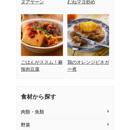
ヌアヤーン
むねマヨ炒め
ごはんがススム！麻
鶏のオレンジビネガ
辣肉豆腐
ー煮
食材から探す
肉類・魚類
野菜