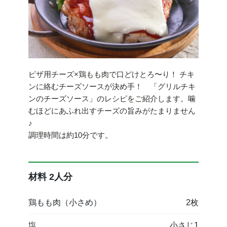
ピザ用チーズ×鶏もも肉で口どけとろ〜り！ チキ
ンに絡むチーズソースが決め手！ 「グリルチキ
ンのチーズソース」のレシピをご紹介します。噛
むほどにあふれ出すチーズの旨みがたまりません
♪
調理時間は約10分です。
材料 2人分
鶏もも肉（小さめ）
2枚
塩
小さじ1