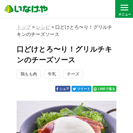
トップ
>
レシピ
>
口どけとろ〜り！グリルチ
キンのチーズソース
口どけとろ〜り！グリルチキ
ンのチーズソース
鶏もも肉
牛乳
チーズ
シェア
ツイート
LINEで送る