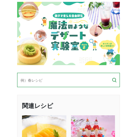
検
索
関連レシピ