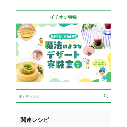
イチオシ特集
検
索
関連レシピ