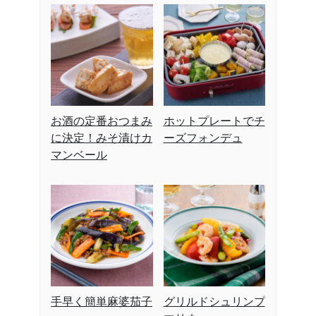
お酒の定番おつまみ
ホットプレートでチ
に決定！みそ漬けカ
ーズフォンデュ
マンベール️
手早く簡単麻婆茄子
グリルドシュリンプ