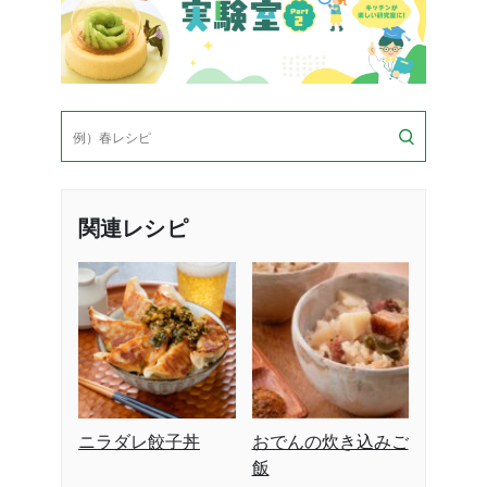
検
索
関連レシピ
ニラダレ餃子丼
おでんの炊き込みご
飯