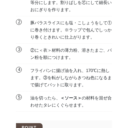
等分にします。割りばしを芯にして細長い
おにぎりを作ります。
2
豚バラスライスにも塩・こしょうをして①
に巻き付けます。※ラップで包んでしっか
り巻くときれいに仕上がります。
3
②に＜衣＞材料の薄力粉、溶きたまご、パ
ン粉を順につけます。
4
フライパンに揚げ油を入れ、170℃に熱し
ます。③を転がしながらきつね色になるま
で揚げてバットに取ります。
5
油を切ったら、
＜ソース＞
の材料を混ぜ合
わせたタレにくぐらせます。
POINT