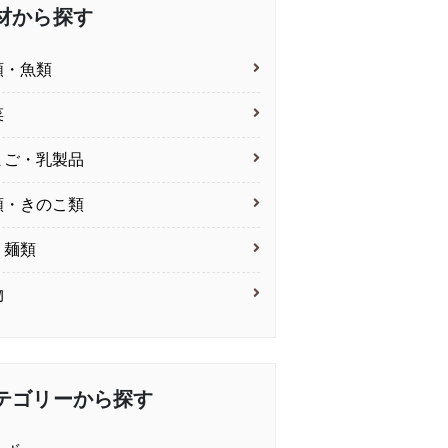
材から探す
類・魚類
菜
まご・乳製品
類・きのこ類
・麺類
物
テゴリーから探す