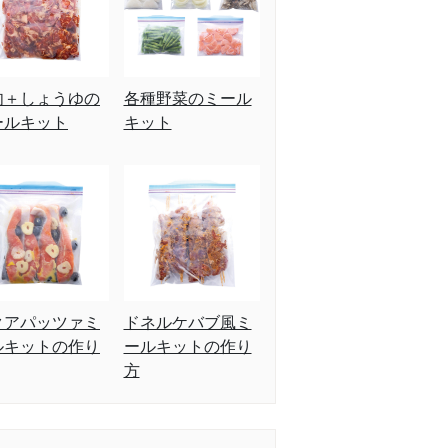
肉＋しょうゆの
各種野菜のミール
ールキット
キット
クアパッツァミ
ドネルケバブ風ミ
ルキットの作り
ールキットの作り
方