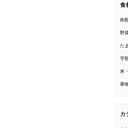
食
肉
野
た
芋
米
果
カ