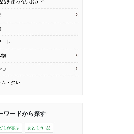
製品を使わないおかず
菜
物
ザート
み物
やつ
ャム・タレ
ーワードから探す
どもが喜ぶ
あともう1品