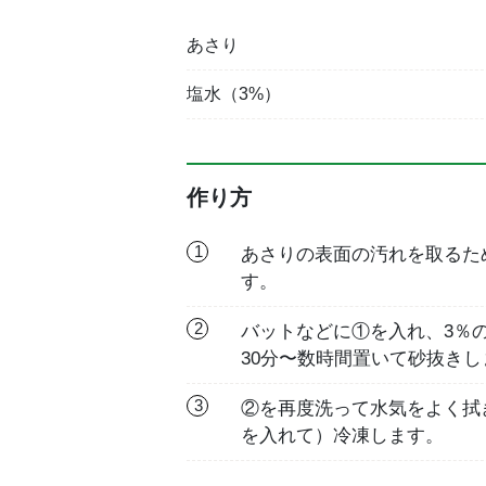
あさり
塩水（3%）
作り方
1
あさりの表面の汚れを取るた
す。
2
バットなどに①を入れ、3％
30分〜数時間置いて砂抜きし
3
②を再度洗って水気をよく拭
を入れて）冷凍します。