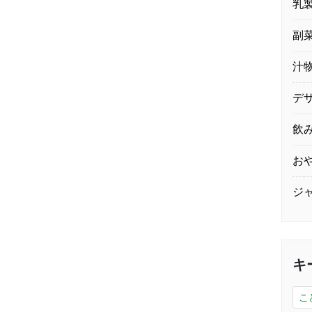
乳
副
汁
デ
飲
お
ジ
キ
こ