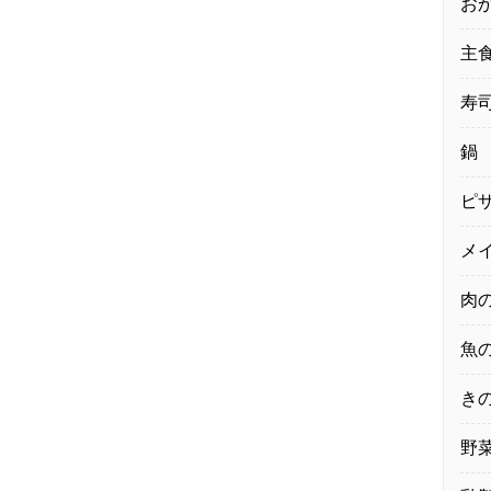
お
主
寿
鍋
ピ
メ
肉
魚
き
野