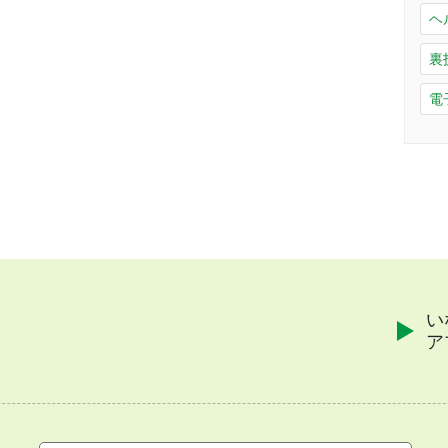
ヘ
裏
電
い
ア