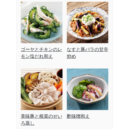
ゴーヤとチキンのレ
なすと豚バラの甘辛
モン塩だれ和え
炒め
美味豚と根菜のせい
酢味噌和え
ろ蒸し