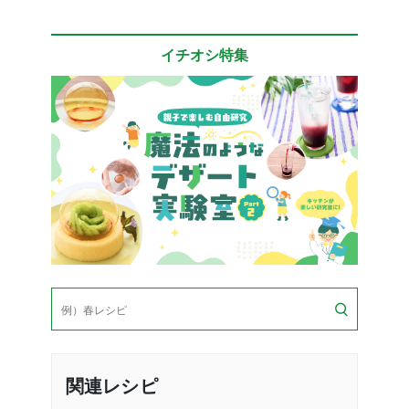
イチオシ特集
検
索
関連レシピ