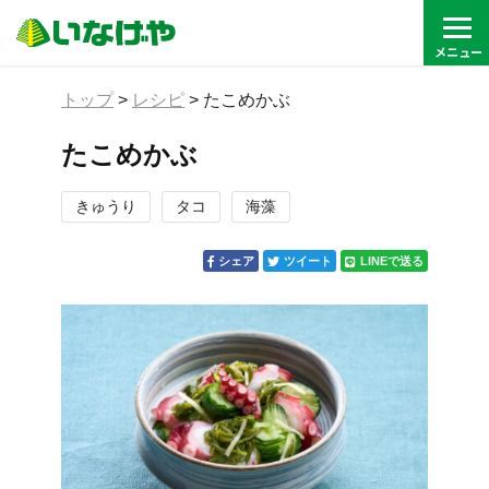
トップ
>
レシピ
>
たこめかぶ
たこめかぶ
きゅうり
タコ
海藻
シェア
ツイート
LINEで送る