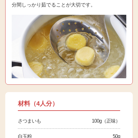
分間しっかり茹でることが大切です。
材料（4人分）
さつまいも
100g（正味）
白玉粉
50g