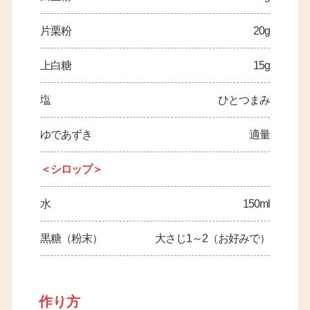
片栗粉
20g
上白糖
15g
塩
ひとつまみ
ゆであずき
適量
＜シロップ＞
水
150ml
黒糖（粉末）
大さじ1～2（お好みで）
作り方