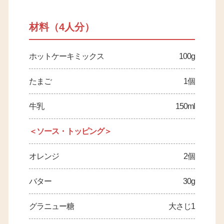
材料（4人分）
ホットケーキミックス
100g
たまご
1個
牛乳
150ml
＜ソース・トッピング＞
オレンジ
2個
バター
30g
グラニュー糖
大さじ1