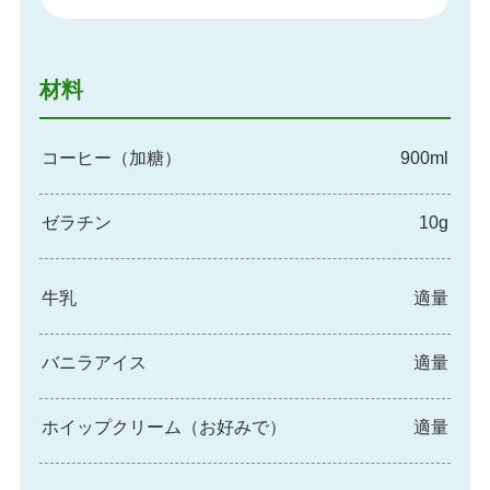
材料
コーヒー（加糖）
900ml
ゼラチン
10g
牛乳
適量
バニラアイス
適量
ホイップクリーム（お好みで）
適量