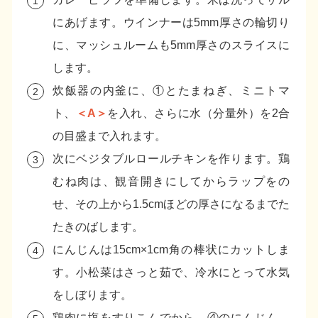
にあげます。ウインナーは5mm厚さの輪切り
に、マッシュルームも5mm厚さのスライスに
します。
炊飯器の内釜に、①とたまねぎ、ミニトマ
ト、
＜A＞
を入れ、さらに水（分量外）を2合
の目盛まで入れます。
次にベジタブルロールチキンを作ります。鶏
むね肉は、観音開きにしてからラップをの
せ、その上から1.5cmほどの厚さになるまでた
たきのばします。
にんじんは15cm×1cm角の棒状にカットしま
す。小松菜はさっと茹で、冷水にとって水気
をしぼります。
鶏肉に塩をすりこんでから、④のにんじん、