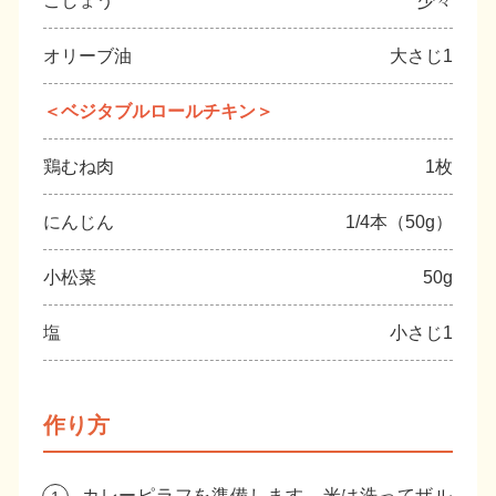
こしょう
少々
オリーブ油
大さじ1
＜ベジタブルロールチキン＞
鶏むね肉
1枚
にんじん
1/4本（50g）
小松菜
50g
塩
小さじ1
作り方
カレーピラフを準備します。米は洗ってザル