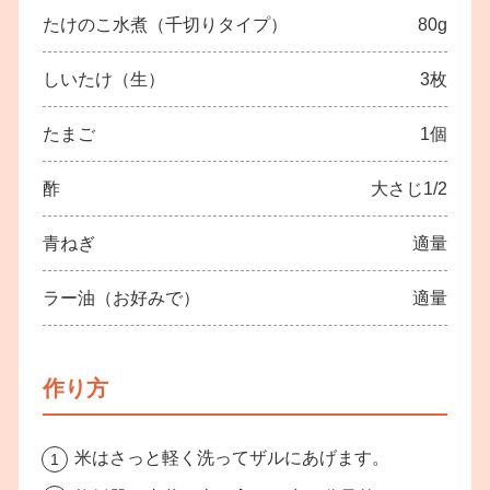
たけのこ水煮（千切りタイプ）
80g
しいたけ（生）
3枚
たまご
1個
酢
大さじ1/2
青ねぎ
適量
ラー油（お好みで）
適量
作り方
米はさっと軽く洗ってザルにあげます。