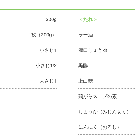
300g
＜たれ＞
1枚（300g）
ラー油
小さじ1
濃口しょうゆ
小さじ1/2
黒酢
大さじ1
上白糖
鶏がらスープの素
しょうが（みじん切り）
にんにく（おろし）