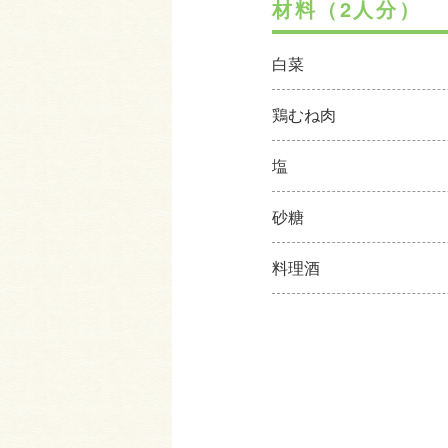
材料（2人分）
白菜
鶏むね肉
塩
砂糖
料理酒