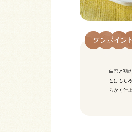
白菜と鶏
とはもち
らかく仕