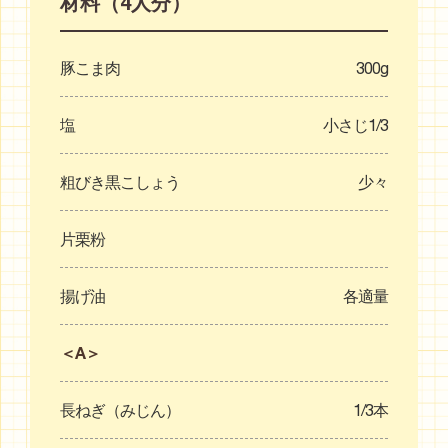
材料（4人分）
豚こま肉
300g
塩
小さじ1/3
粗びき黒こしょう
少々
片栗粉
揚げ油
各適量
＜A＞
長ねぎ（みじん）
1/3本