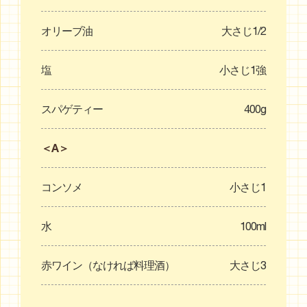
オリーブ油
大さじ1/2
塩
小さじ1強
スパゲティー
400g
＜A＞
コンソメ
小さじ1
水
100ml
赤ワイン（なければ料理酒）
大さじ3