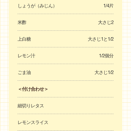
しょうが（みじん）
1/4片
米酢
大さじ2
上白糖
大さじ1と1/2
レモン汁
1/2個分
ごま油
大さじ1/2
＜付け合わせ＞
細切りレタス
レモンスライス