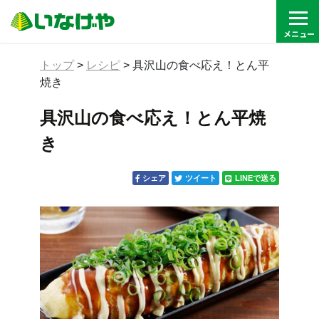
トップ
>
レシピ
>
具沢山の食べ応え！とん平
焼き
具沢山の食べ応え！とん平焼
き
シェア
ツイート
LINEで送る