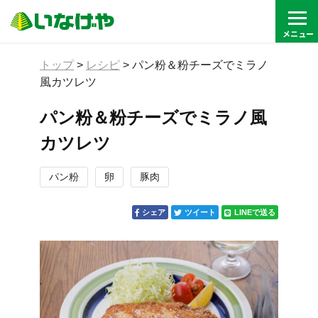
トップ
>
レシピ
>
パン粉＆粉チーズでミラノ
風カツレツ
パン粉＆粉チーズでミラノ風
カツレツ
パン粉
卵
豚肉
シェア
ツイート
LINEで送る