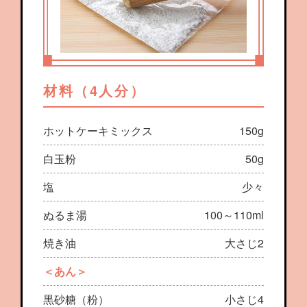
材料（4人分）
ホットケーキミックス
150g
白玉粉
50g
塩
少々
ぬるま湯
100～110ml
焼き油
大さじ2
＜あん＞
黒砂糖（粉）
小さじ4