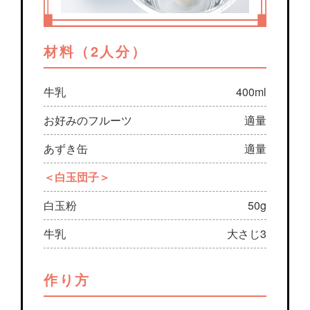
材料（2人分）
牛乳
400ml
お好みのフルーツ
適量
あずき缶
適量
＜白玉団子＞
白玉粉
50g
牛乳
大さじ3
作り方