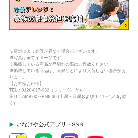
※店舗により売価が異なる場合がございます。
※写真は全てイメージです。
※掲載している商品が品切れの際はご容赦ください。
※掲載している商品は、天候などにより入荷しない場合があ
ります。
【お客様お声係】
TEL：
0120-017-982
（フリーダイヤル）
承り：AM9:00～PM5:30 (土曜・日曜および 1／1～1／3は除
く)
いなげや公式
アプリ・SNS