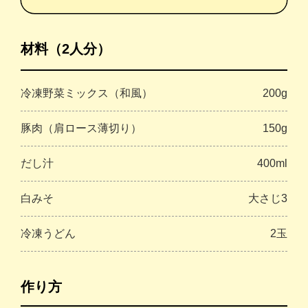
材料（2人分）
冷凍野菜ミックス（和風）
200g
豚肉（肩ロース薄切り）
150g
だし汁
400ml
白みそ
大さじ3
冷凍うどん
2玉
作り方