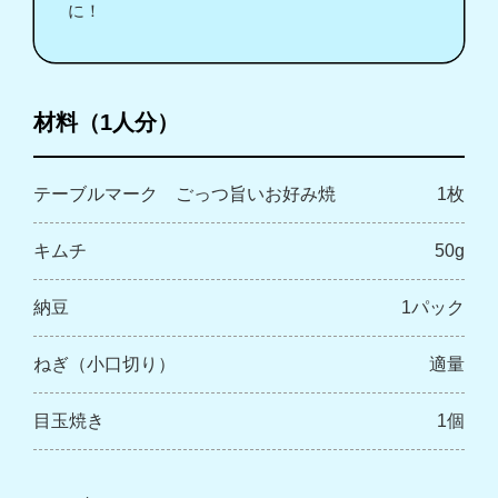
に！
材料（1人分）
テーブルマーク ごっつ旨いお好み焼
1枚
キムチ
50g
納豆
1パック
ねぎ（小口切り）
適量
目玉焼き
1個