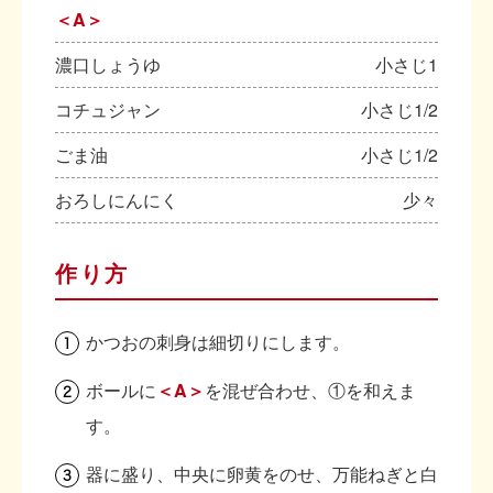
＜A＞
濃口しょうゆ
小さじ1
コチュジャン
小さじ1/2
ごま油
小さじ1/2
おろしにんにく
少々
作り方
かつおの刺身は細切りにします。
ボールに
＜A＞
を混ぜ合わせ、①を和えま
す。
器に盛り、中央に卵黄をのせ、万能ねぎと白