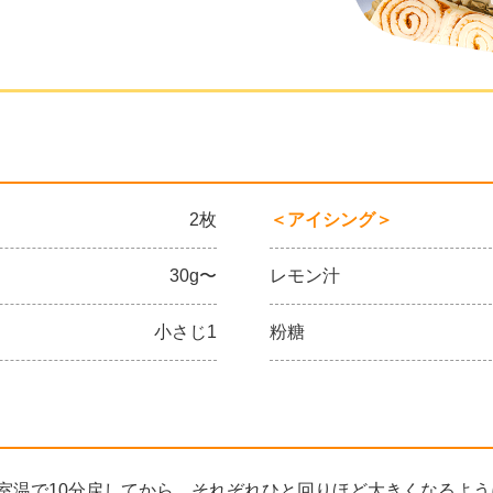
2枚
＜アイシング＞
30g〜
レモン汁
小さじ1
粉糖
室温で10分戻してから、それぞれひと回りほど大きくなるよ